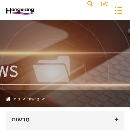
IW
בלוג
חֲדָשׁוֹת
בית
חֲדָשׁוֹת