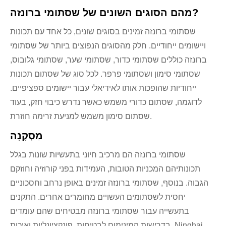
מהם הסוגים השונים של שסתומי ברונזה?
שסתומי ברונזה זמינים בסוגים שונים, כל אחד עם תכונות
ויישומים ייחודיים. חלק מהסוגים הנפוצים ביותר של שסתומי
ברונזה כוללים שסתומי כדור, שסתומי שער, שסתומי גלובוס,
שסתומי סימון ושסתומי פרפר. לכל סוג של שסתום תכונות
ייחודיות שהופכות אותו לאידיאלי עבור יישומים ספציפיים.
לדוגמה, שסתום כדורי משמש כאשר נדרש כיבוי חזק, בעוד
שסתום סימון משמש למניעת זרימה חוזרת.
מַסְקָנָה
שסתומי ברונזה הם מרכיב חיוני בתעשיות שונות בגלל
תכונותיהם המכניות הטובות, העמידות בפני קורוזיה וחוזקם
הגבוה. בנוסף, שסתומי ברונזה זמינים באופן נרחב וחסכוניים
יחסית לשסתומים העשויים מחומרים אחרים. התקנים
בתעשייה עבור שסתומי ברונזה מבטיחים שהם עומדים
בדרישות המינימום לבטיחות, פונקציונליות ואיכות. Ninghai