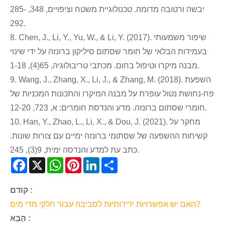
יבשה ורטובה מדומה. טכנולוגיית משטח וציפויים, 348, 285-
292.
8. Chen, J., Li, Y., Yu, W., & Li, Y. (2017). שיפור משמעותי
בעמידות הבלאי של חומר שסתום סיליקון ברונזה על ידי שינוי
מבנה מיקרו וטיפול בחום. מכתבי טריבולוגיה, 65(4), 1-18.
9. Wang, J., Zhang, X., Li, J., & Zhang, M. (2018). השפעת
פח-נחושת נטול עופרת על מבנה המיקרו והתכונות המכניות של
חומרי שסתום ברונזה. מדע והנדסת חומרים: א, 723, 12-20.
10. Han, Y., Zhao, L., Li, X., & Dou, J. (2021). מחקר על
קשיחות ההשפעה של שסתומי ברונזה ימיים עם צורות שונות.
כתב עת למדע והנדסה ימית, 9(3), 245.
Facebook
X
WhatsApp
Pinterest
LinkedIn
Share
קודם :
האם יש אפשרויות ידידותיות לסביבה עבור חלקי מדי מים?
הַבָּא :