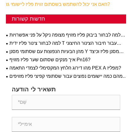
האם אני יכול להשתמש בשסתום זווית פליז ליישומי גז?
חדשות קשורות
למה לבחור ביבוק פליז מזויף מצופה ניקל על פני אפשרויות
אחרות
למה לבחור צינור פליז ידית T עבור חיבור הצינור החיצוני
שלך?
מהן הבעיות הנפוצות עם שסתומי מסנן Y מסנן פליז וכיצד
לתקן אותם?
איך מנקים שסתום שער פליז מזויף Pn16?
מהו דירוג הלחץ המקסימלי לצמדי התאמה PEX A מפליז?
מהם כמה יישומים נפוצים עבור שסתומי קפיצי פליז מזויפים
במערכות אינסטלציה?
תשאיר לי הודעה