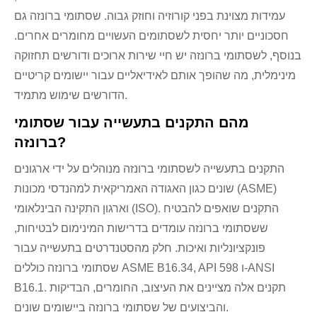
עמידות מצוינת בפני קורוזיה וחוזק גבוה. שסתומי ברונזה גם
חסכוניים יותר יחסית לשסתומים העשויים מחומרים אחרים.
בנוסף, לשסתומי ברונזה יש חיי שירות ארוכים ודורשים תחזוקה
מינימלית, מה שהופך אותם לאידיאליים עבור יישומים קריטיים
הדורשים שימוש מתמיד.
מהם התקנים בתעשייה עבור שסתומי
ברונזה?
התקנים בתעשייה לשסתומי ברונזה מנוהלים על ידי ארגונים
שונים כגון האגודה האמריקאית למהנדסי מכונות (ASME)
וארגון התקינה הבינלאומי (ISO). התקנים שואפים להבטיח
ששסתומי ברונזה עומדים בדרישות המינימום לבטיחות,
פונקציונליות ואיכות. חלק מהסטנדרטים בתעשייה עבור
שסתומי ברונזה כוללים ASME B16.34, API 598 ו-ANSI
B16.1. תקנים אלה מציינים את העיצוב, החומרים, הבדיקות
והביצועים של שסתומי ברונזה ביישומים שונים.