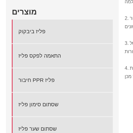
מוצרים
2. שינוי כיוון הזרימה: באמצעות סוגים שונים של אביזרי צינור PEX מפליז (כגון מרפקים, טי וכו'), ניתן לשנות בקלות את הכיוון והחלוקה של
פליז ביבקוק
3. שפר את יציבות המערכת: אביזרי צינור פליז בעלי חוזק גבוה ועמידות בפני קורוזיה, אשר יכולים לשפר את היציבות והעמידות הכללית של
התאמה לפקס פליז
ת
חיבור PPR פליז
שסתום סימון פליז
שסתום שער פליז