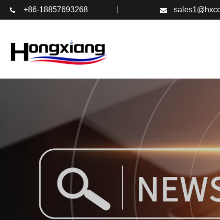
+86-18857693268
sales1@hxco