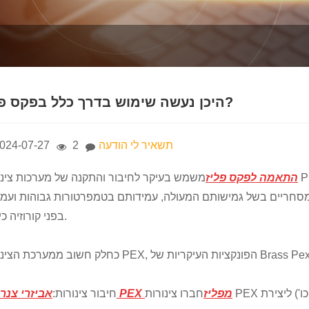
היכן נעשה שימוש בדרך כלל בפקס פליז?
תשאיר לי הודעה
2
024-07-27
התאמה לפקס פליז
משמש בעיקר לחיבור והתקנה של מערכות צינורות PEX (פוליאתילן צולב). צינורות PEX נמצאים בשי
מסחריים בשל גמישותם המעולה, עמידותם בטמפרטורות גבוהות ועמי
בפני קורוזיה כימית.
אביזרי צנרת PEX מפליז
חברו צינורות PEX בחוזקה זה לזה באמצעות שיטות חיבור שונות (כגון דחיסה, הידוק וכו') ליצירת
1. חיבור צינורות: