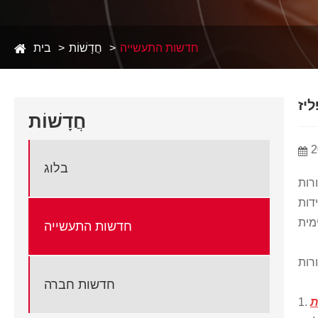
חדשות התעשייה
חֲדָשׁוֹת
בית
חֲדָשׁוֹת
2
בלוג
מוש נרחב
דות
חדשות התעשייה
חדשות חברה