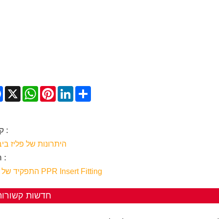
Facebook
X
WhatsApp
Pinterest
LinkedIn
Share
קודם :
היתרונות של פליז ביב
הַבָּא :
התפקיד של פליז PPR Insert Fitting
חדשות קשורות