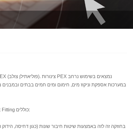
Italiano
Polski
Svenska
Dansk
हिन्दी
Türkçe
český
במערכות אספקת וניקוז מים, חימום ומים חמים בבתים ובמבנים 
ελληνικά
Latine
כחלק חשוב ממערכת הצינורות PEX, הפונקציות העיקריות של Brass Pex Fitting כוללים:
Қазақша