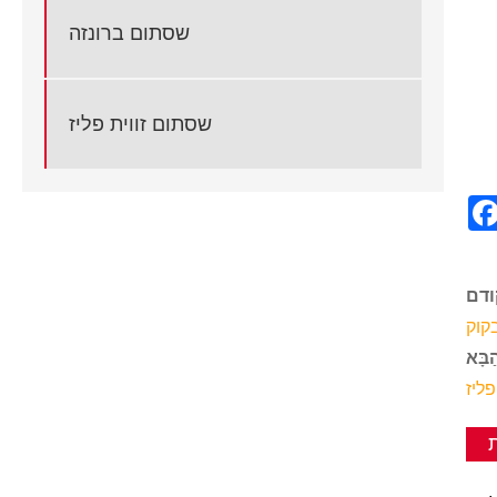
שסתום ברונזה
שסתום זווית פליז
קוק