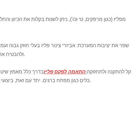
Română
מערכת הצינורות PEX ולהבטיח את הפעולה היציבה לטווח ארוך של מערכת הצינורות.
4. קל להתקנה ולתחזוקה:
התאמה לפקס פליז
בדרך כלל מאמץ שיטת 
כלים כגון מפתח ברגים. יחד עם זאת, ביצועי האיטום הטובים שלו מפחיתים את עומס העבודה של תחזוקה שלאחר מכן.