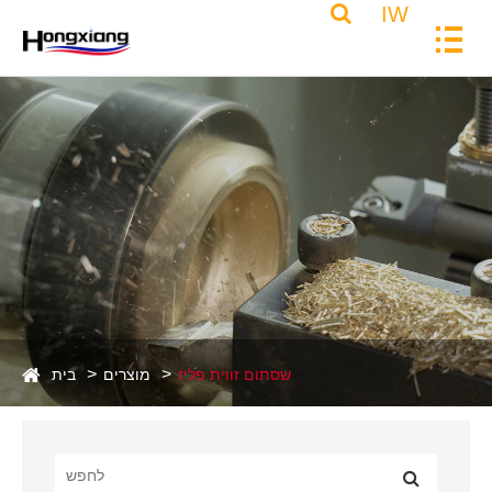
IW
שסתום זווית פליז
מוצרים
בית