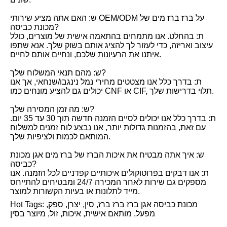
ש: האם אתה מציע שירותי OEM/ODM על ברז ברז מים של
מכונת כביסה?
ת: בהחלט. אנו מתמחים בהתאמה אישית של מוצרים, כולל
עיצוב ואריזה, כדי לעזור לך להציג אותם בשוק שלך. אנא שתפו
איתנו את הרעיונות שלכם, ונחיים אותם לחיים.
ש: מהם תנאי המשלוח שלך?
ת: בדרך כלל אנו מצטטים מחירי נמל נינגבו/שנחאי, אך אנו
יכולים גם להציע מונחים כמו CNF או CIF, תלוי בדרישות שלך.
ש: מה זמן המסירה שלך?
ת: בדרך כלל אנו יכולים לסיים הזמנה חדשה תוך 30 עד 35 יום.
עם זאת, בהזמנות גדולות יותר, אנו נבצע לוח זמנים למשלוח
המותאם לכמות ולציפיות שלך.
ש: איך אתה מבטיח את איכות הברז של ברז מים אגן מכונת
כביסה?
ת: אנו דבקים בפרוטוקולים איכותיים קפדניים לכל הזמנה. אנו
מספקים גם שירות לאחר המכירה 24/7 ומבטיחים להתייחס
מייד לתלונות או בעיות הקשורות למוצר.
Hot Tags: מכונת כביסה אגן ברז ברז ברז, סין, יצרן, ספק,
מפעל, מותאם אישית, איכות, זול, מיוצר בסין