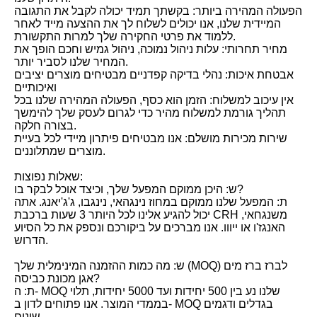
הפעולה המהירה ביותר: בקשתך תמיד יכולה לקבל את התגובה
המיידית שלנו, אנו יכולים לשלוח לך את ההצעה מייד לאחר
ללמוד את פרטי החקירה שלך למרות התקשורת.
מחיר תחרותי: עלות ניהול נמוכה, ניהול גמיש וחכם הופך את
המחיר שלנו לסביר יותר.
אבטחת איכות: נהלי בדיקה קפדניים מבטיחים מוצרים יציבים
ואיכותיים
אין עיכוב למשלוח: הזמן הוא כסף, הפעולה המהירה שלנו בכל
תהליך גורמת למשלוח מהיר כדי לגרום לעסק שלך להימשך
בצורה חלקה.
שירות מכירות מושלם: אנו מבטיחים פיתרון מיידי לכל בעיית
מוצרים שמתלוננים.
שאלות נפוצות:
ש: היכן ממוקם המפעל שלך, וכיצד אוכל לבקר בו?
ת: המפעל שלנו ממוקם במחוז נינגהאי, נינגבו, ג'ג'יאנג. אתה
יכול להגיע אלינו לכל היותר 3 שעות ברכבת CRH משנגחאי,
האנגז'ו או ייווו. אנו מברכים על ביקורכם ונספק את כל הסיוע
הדרוש.
ש: מה כמות ההזמנה המינימלית שלך (MOQ) לברז ברז מים
אגן מכונת כביסה?
ת: ה- MOQ שלנו נע בין 500 יחידות ועד 5000 יחידות, תלוי
בממדי המוצר. אנו פתוחים לדון ב- MOQ בגדלים ודגמים
שונים.