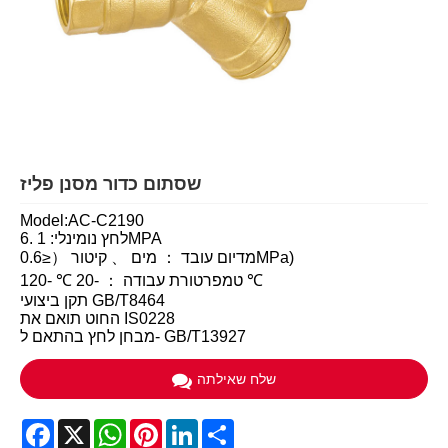
שסתום כדור מסנן פליז
Model:AC-C2190
לחץ נומינלי: 1 .6MPA
מדיום עובד ： מים 、 קיטור （≤0.6MPa)
טמפרטורת עבודה ： -20 ℃ -120 ℃
תקן ביצועי GB/T8464
החוט תואם את IS0228
מבחן לחץ בהתאם ל- GB/T13927
שלח שאילתה
Facebook
X
WhatsApp
Pinterest
LinkedIn
Share