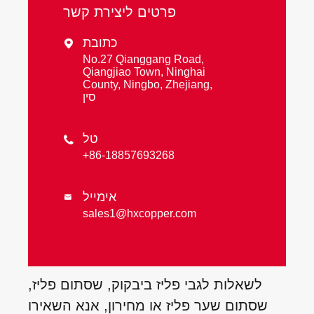
פרטים ליצירת קשר
כתובת

No.27 Qianggang Road,
Qiangjiao Town, Ninghai
County, Ningbo, Zhejiang,
סין
טל

+86-18857693268
אימייל

sales1@hxcopper.com
לשאלות לגבי פליז ביבקוק, שסתום פליז,
שסתום שער פליז או מחירון, אנא השאירו