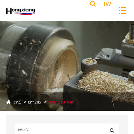
IW
שסתום ברונזה
מוצרים
בית