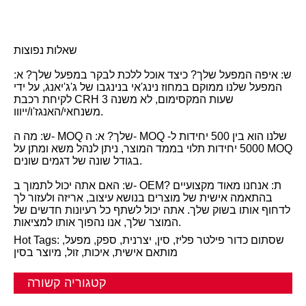
שאלות נפוצות
ש: איפה המפעל שלך? כיצד אוכל ללכת לבקר במפעל שלך? א:
המפעל שלנו ממוקם במחוז נינג'אי בנינגבו של ג'ג'יאנג, על ידי
לקיחת רכבת CRH 3 שעות המקסימום, לא משנה
משנחאי/האנגז'ו/ייווו.
ש: מה ה- MOQ שלך? א: ה- MOQ שלנו הוא בין 500 יחידות ל-
5000 יחידות תלוי בממד המוצר, ניתן לנהל משא ומתן על MOQ
בגודל שונה של דגמים שונים.
ש: האם אתה יכול לתמוך ב- OEM? ת: אנחנו מאוד מקצועיים
בהתאמה אישית של מוצרים בנושא עיצוב, אריזה ולעזור לך
לדחוף אותו בשוק שלך. אתה יכול לשתף כל רעיונות חדשים של
המוצר שלך, אנו נהפוך אותו למציאות.
Hot Tags: שסתום כדור פילטר פליז, סין, יצרנית, ספק, מפעל,
מותאם אישית, איכות, זול, מיוצר בסין
קטגוריה קשורה