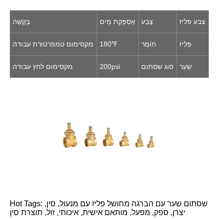
צבע פליז
צֶבַע
אַסְפָּקַת מַיִם
בַּקָשָׁה
פְּלִיז
חוֹמֶר
180℉
מקסימום טמפרטורת עבודה
שַׁעַר
סוג שסתום
200psi
מקסימום לחץ עבודה
Hot Tags: שסתום שער עם הברגה מחושל פליז עם מנעול, סין,
יצרן, ספק, מפעל, מותאם אישית, איכותי, זול, תוצרת סין