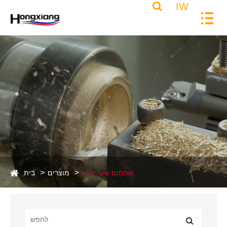
IW
שסתום שער פליז
מוצרים
בית