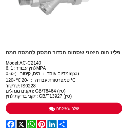
פליז חוט חיצוני שסתום הכדור המסנן להמסה חמה
Model:AC-C2140
לחץ עבודה: 1 .6MPA
מדיום עובד ： מים, קיטור （≤0.6mpa)
טמפרטורת עבודה ： -20 ℃ -120 ℃
שרשור: IS0228
תקנים מנהלים: GB/T8464 (סין)
תקני בדיקת לחץ: GB/T13927 (סין)
שלח שאילתה
Facebook
X
WhatsApp
Pinterest
LinkedIn
Share