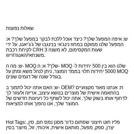
שאלות נפוצות
ש: איפה המפעל שלך? כיצד אוכל ללכת לבקר במפעל שלך? א:
המפעל שלנו ממוקם במחוז נינג'אי בנינגבו של ג'ג'יאנג, על ידי
לקיחת רכבת CRH 3 שעות המקסימום, לא משנה
משנחאי/האנגז'ו/ייווו.
ש: מה ה- MOQ שלך? א: ה- MOQ שלנו הוא בין 500 יחידות ל-
5000 יחידות תלוי בממד המוצר, ניתן לנהל משא ומתן על MOQ
בגודל שונה של דגמים שונים.
ש: האם אתה יכול לתמוך ב- OEM? ת: אנחנו מאוד מקצועיים
בהתאמה אישית של מוצרים בנושא עיצוב, אריזה ולעזור לך
לדחוף אותו בשוק שלך. אתה יכול לשתף כל רעיונות חדשים של
המוצר שלך, אנו נהפוך אותו למציאות.
Hot Tags: פליז חוט חיצוני שסתום כדור מסנן נמס חם, סין,
יצרן, ספק, מפעל, מותאם אישית, איכותי, זול, מיוצר בסין