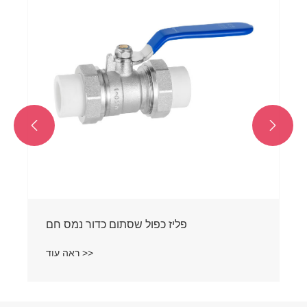


פליז כפול שסתום כדור נמס חם
ראה עוד >>