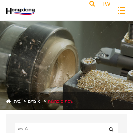
IW
שסתום ברונזה
מוצרים
בית