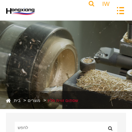
IW
שסתום זווית פליז
מוצרים
בית