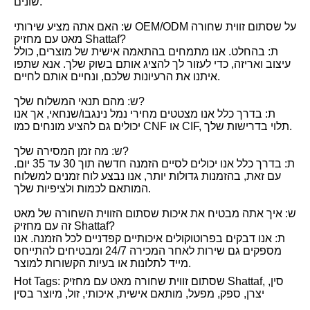
שונים.
ש: האם אתה מציע שירותי OEM/ODM על שסתום זווית שחורה
מאט עם מחזיק Shattaf?
ת: בהחלט. אנו מתמחים בהתאמה אישית של מוצרים, כולל
עיצוב ואריזה, כדי לעזור לך להציג אותם בשוק שלך. אנא שתפו
איתנו את הרעיונות שלכם, ונחיים אותם לחיים.
ש: מהם תנאי המשלוח שלך?
ת: בדרך כלל אנו מצטטים מחירי נמל נינגבו/שנחאי, אך אנו
יכולים גם להציע מונחים כמו CNF או CIF, תלוי בדרישות שלך.
ש: מה זמן המסירה שלך?
ת: בדרך כלל אנו יכולים לסיים הזמנה חדשה תוך 30 עד 35 יום.
עם זאת, בהזמנות גדולות יותר, אנו נבצע לוח זמנים למשלוח
המותאם לכמות ולציפיות שלך.
ש: איך אתה מבטיח את איכות שסתום הזווית השחורה של מאט
זה עם מחזיק Shattaf?
ת: אנו דבקים בפרוטוקולים איכותיים קפדניים לכל הזמנה. אנו
מספקים גם שירות לאחר המכירה 24/7 ומבטיחים להתייחס
מייד לתלונות או בעיות הקשורות למוצר.
Hot Tags: שסתום זווית שחורה מאט עם מחזיק Shattaf, סין,
יצרן, ספק, מפעל, מותאם אישית, איכותי, זול, מיוצר בסין