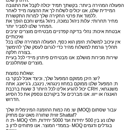
היתרון שלנו:
הפעולה המהירה ביותר: בקשתך תמיד יכולה לקבל את התגובה
המיידית שלנו, אנו יכולים לשלוח לך את ההצעה מייד לאחר
ללמוד את פרטי החקירה שלך למרות התקשורת.
מחיר תחרותי: עלות ניהול נמוכה, ניהול גמיש וחכם הופך את
המחיר שלנו לסביר יותר.
אבטחת איכות: נהלי בדיקה קפדניים מבטיחים מוצרים יציבים
ואיכותיים
אין עיכוב למשלוח: הזמן הוא כסף, הפעולה המהירה שלנו בכל
תהליך גורמת למשלוח מהיר כדי לגרום לעסק שלך להימשך
בצורה חלקה.
שירות מכירות מושלם: אנו מבטיחים פיתרון מיידי לכל בעיית
מוצרים שמתלוננים.
שאלות נפוצות:
ש: היכן ממוקם המפעל שלך, וכיצד אוכל לבקר בו?
ת: המפעל שלנו ממוקם במחוז נינגהאי, נינגבו, ג'ג'יאנג. אתה
יכול להגיע אלינו לכל היותר 3 שעות ברכבת CRH משנגחאי,
האנגז'ו או ייווו. אנו מברכים על ביקורכם ונספק את כל הסיוע
הדרוש.
ש: מה כמות ההזמנה המינימלית שלך (MOQ) עבור שסתום
זווית שחורה מאט עם מחזיק Shattaf?
ת: ה- MOQ שלנו נע בין 500 יחידות ועד 5000 יחידות, תלוי
בממדי המוצר. אנו פתוחים לדון ב- MOQ בגדלים ודגמים