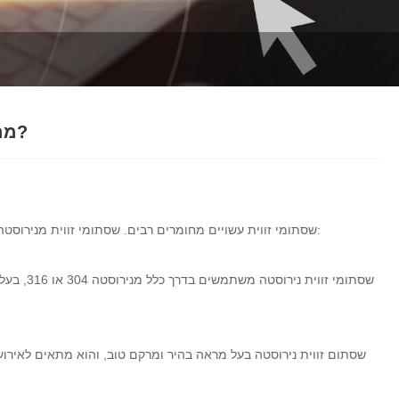
Italiano
Polski
Svenska
Dansk
מה ההבדל בין שסתום זווית נירוסטה לשסתום זווית פליז?
हिन्दी
Türkçe
הם השניים הטובים יותר. הם נבדלים בעיקר בהיבטים הבאים:
שסתומי זווית עשויים מחומרים רבים. שסתומי זווית מנירוסטה 
český
שסתומי ז
ελληνικά
Latine
שסתום זווית נירוסטה בעל מראה בהיר ומרקם טוב, והוא מתאים לאירועי
Қазақша