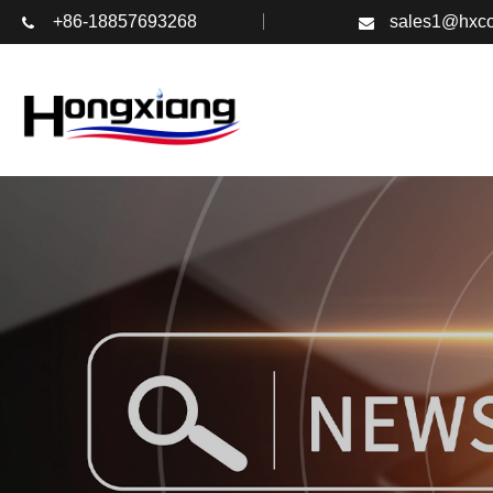
+86-18857693268
sales1@hxco