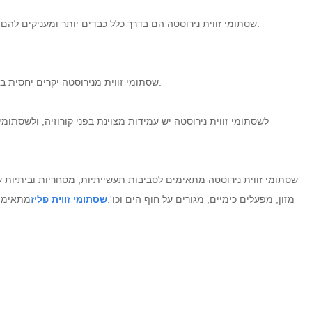
Română
הם קלים יחסית וקלים להתקנה ולהובלה.
שסתומי זווית נירוסטה הם בדרך כלל כבדים יותר ומעניקים להם
שסתומי זווית מנירוסטה יקרים יחסית בגלל עלויות חומר ועיבוד גבוהות. שסתומי זווית פליז הם במחיר נמוך יחסית וחסכוני.
לשסתומי זווית נירוסטה יש עמידות מצוינת בפני קורוזיה, ולשסתומי
שסתומי זווית נירוסטה מתאימים לסביבות תעשייתיות, מסחריות וביתיות עם 
מזון, מפעלים כימיים, מגורים על חוף הים וכו'.
שסתומי זווית פליז
מתאימים