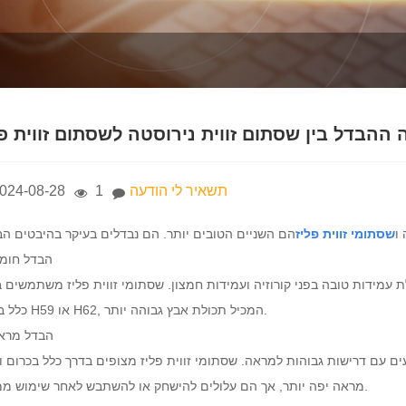
תשאיר לי הודעה
1
024-08-28
ו
שסתומי זווית פליז
1. הבדל חומ
ווית נירוסטה משתמשים בדרך כלל מנירוסטה 304 או 316, בעלת עמידות טובה בפני קורוזיה ועמידות חמצון. שסתומי זווית פליז משתמש
כלל בפליז H59 או H62, המכיל תכולת אבץ גבוהה יותר.
2. הבדל מר
ם עם דרישות גבוהות למראה. שסתומי זווית פליז מצופים בדרך כלל בכרום ו
מראה יפה יותר, אך הם עלולים להישחק או להשתבש לאחר שימוש ממושך.