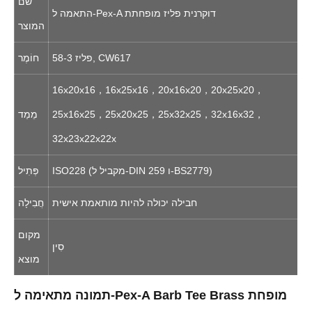
שם
התאמה ל-Pex-A דוקרנית פליז מופחתת
המוצר
58-3 פליז, CW617
חוֹמֶר
16x20x16，16x25x16，20x16x20，20x25x20，
25x16x25，25x20x25，25x32x25，32x16x32，
מֵמַד
32x23x22x22x
ISO228 (מקביל ל-DIN 259 ו-BS2779)
פְּתִיל
חבילה יכולה להיות מותאמת אישית
חֲבִילָה
מקום
סִין
מוצא
תמונה מתאימה ל-Pex-A Barb Tee Brass מופחת