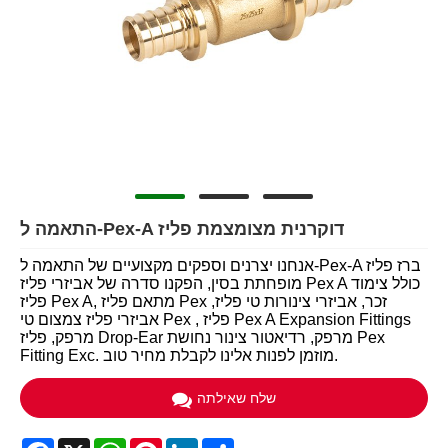
התאמה ל-Pex-A דוקרנית מצומצמת פליז
אנחנו יצרנים וספקים מקצועיים של התאמה ל-Pex-A ברז פליז
מופחתת בסין, הפקנו סדרה של אביזרי פליז Pex A כולל צימוד
פליז Pex A, מתאם פליז Pex זכר, אביזרי צינורות טי פליז,
אביזרי פליז צמצום טי Pex , פליז Pex A Expansion Fittings
מרפק, פליז Drop-Ear מרפק, רדיאטור צינור נחושת Pex
Fitting Exc. מוזמן לפנות אלינו לקבלת מחיר טוב.
שלח שאילתה
Facebook
X
WhatsApp
Pinterest
LinkedIn
Share