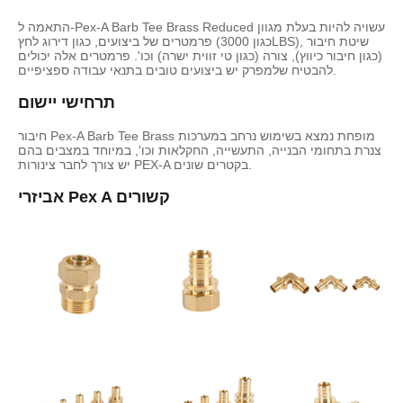
התאמה ל-Pex-A Barb Tee Brass Reduced עשויה להיות בעלת מגוון
פרמטרים של ביצועים, כגון דירוג לחץ (כגון 3000LBS), שיטת חיבור
(כגון חיבור כיווץ), צורה (כגון טי זווית ישרה) וכו'. פרמטרים אלה יכולים
להבטיח שלמפרק יש ביצועים טובים בתנאי עבודה ספציפיים.
תרחישי יישום
חיבור Pex-A Barb Tee Brass מופחת נמצא בשימוש נרחב במערכות
צנרת בתחומי הבנייה, התעשייה, החקלאות וכו', במיוחד במצבים בהם
יש צורך לחבר צינורות PEX-A בקטרים ​​שונים.
אביזרי Pex A קשורים