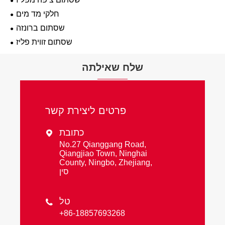
חלקי מד מים
שסתום ברונזה
שסתום זווית פליז
שלח שאילתה
פרטים ליצירת קשר
כתובת

No.27 Qianggang Road,
Qiangjiao Town, Ninghai
County, Ningbo, Zhejiang,
סין
טל

+86-18857693268