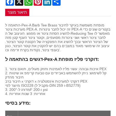
תיאור מוצר
התאמה ל-Pex-A Barb Tee Brass מופחת משמשת בעיקר לחיבור
מערכות צינור PEX-A. זה יכול לחבר צינורות PEX-A בקטרים ​​שונים כדי
להשיג הסחת צינור או מפגש. העיצוב של ה-Reducing Tee מאפשר לו
לחבר צינור ראשי ושני צינורות מסועפים, וקוטר צינור הענף קטן מזה
של הצינור הראשי ובכך להשיג את הפונקציה של הקטנת קוטר הצינור.
עיצוב זה שימושי מאוד במצבים בהם יש להקטין את קוטר הצינור, כגון
בענפי צינור, נקודות בקרת זרימה וכו'.
דגשים בהתאמה ל-Pex-A דוקרני פליז מופחת:
1. איכות גבוהה: עשוי פליז לאמינות וחוזק מעולים, תואם צינור PEX
2. קל לשימוש: ניתן להשתמש באביזרים עם טבעת קרימפ או שיטות
חיבור מהדק
חיבור ברב x דוקרני x דוקרני למערכות אינסטלציה PEX
מיוצר לפי ISO228 (מקביל ל-DIN 259 ו-BS2779)
3. מדורג ל-200°F ו-200 psi
4. אחריות: 3 שנות אחריות
מידע בסיסי: