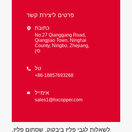
פרטים ליצירת קשר
כתובת

No.27 Qianggang Road,
Qiangjiao Town, Ninghai
County, Ningbo, Zhejiang,
סין
טל

+86-18857693268
אימייל

sales1@hxcopper.com
לשאלות לגבי פליז ביבקוק, שסתום פליז,