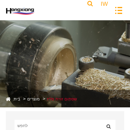
IW
שסתום זווית פליז
מוצרים
בית