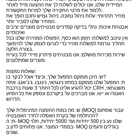
המיידית שלנו, אנו יכולים לשלוח לך את ההצעה מייד לאחר
ללמוד את פרטי החקירה שלך למרות התקשורת.
מחיר תחרותי: עלות ניהול נמוכה, ניהול גמיש וחכם הופך את
המחיר שלנו לסביר יותר.
אבטחת איכות: נהלי בדיקה קפדניים מבטיחים מוצרים יציבים
ואיכותיים
אין עיכוב למשלוח: הזמן הוא כסף, הפעולה המהירה שלנו בכל
תהליך גורמת למשלוח מהיר כדי לגרום לעסק שלך להימשך
בצורה חלקה.
שירות מכירות מושלם: אנו מבטיחים פיתרון מיידי לכל בעיית
מוצרים שמתלוננים.
שאלות נפוצות:
ש: היכן ממוקם המפעל שלך, וכיצד אוכל לבקר בו?
ת: המפעל שלנו ממוקם במחוז נינגהאי, נינגבו, ג'ג'יאנג. אתה
יכול להגיע אלינו לכל היותר 3 שעות ברכבת CRH משנגחאי,
האנגז'ו או ייווו. אנו מברכים על ביקורכם ונספק את כל הסיוע
הדרוש.
ש: מה כמות ההזמנה המינימלית שלך (MOQ) עבור שסתום
ההחלפה של בקרת האסלה לחדר האמבטיה?
ת: ה- MOQ שלנו נע בין 500 יחידות ועד 5000 יחידות, תלוי
בממדי המוצר. אנו פתוחים לדון ב- MOQ בגדלים ודגמים
שונים.