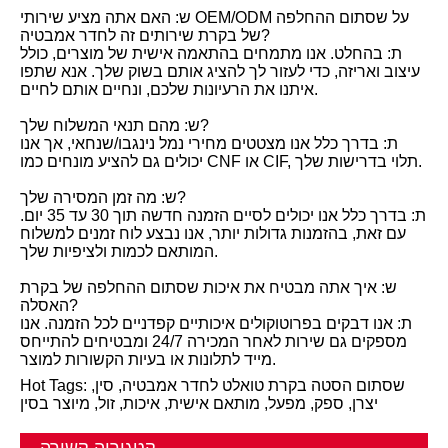
ש: האם אתה מציע שירותי OEM/ODM על שסתום ההחלפה
של בקרת שירותים זה לחדר אמבטיה?
ת: בהחלט. אנו מתמחים בהתאמה אישית של מוצרים, כולל
עיצוב ואריזה, כדי לעזור לך להציג אותם בשוק שלך. אנא שתפו
איתנו את הרעיונות שלכם, ונחיים אותם לחיים.
ש: מהם תנאי המשלוח שלך?
ת: בדרך כלל אנו מצטטים מחירי נמל נינגבו/שנחאי, אך אנו
יכולים גם להציע מונחים כמו CNF או CIF, תלוי בדרישות שלך.
ש: מה זמן המסירה שלך?
ת: בדרך כלל אנו יכולים לסיים הזמנה חדשה תוך 30 עד 35 יום.
עם זאת, בהזמנות גדולות יותר, אנו נבצע לוח זמנים למשלוח
המותאם לכמות ולציפיות שלך.
ש: איך אתה מבטיח את איכות שסתום ההחלפה של בקרת
האסלה?
ת: אנו דבקים בפרוטוקולים איכותיים קפדניים לכל הזמנה. אנו
מספקים גם שירות לאחר המכירה 24/7 ומבטיחים להתייחס
מייד לתלונות או בעיות הקשורות למוצר.
Hot Tags: שסתום הסטה בקרת טואלט לחדר אמבטיה, סין,
יצרן, ספק, מפעל, מותאם אישית, איכות, זול, מיוצר בסין