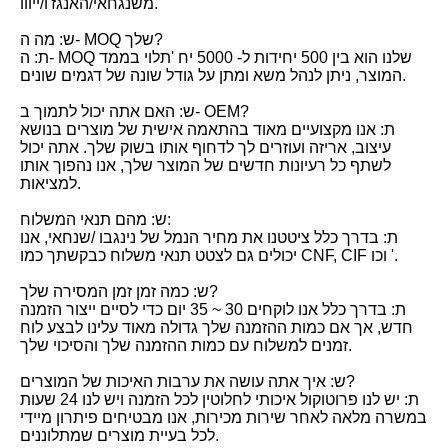
משנגחאי/האנגז'ו/ייווו.
ש: מה ה- MOQ שלך?
ת: ה- MOQ שלנו הוא בין 500 יחידות ל- 5000 יח 'תלוי בממד
המוצר, ניתן לנהל משא ומתן על גודל שונה של דגמים שונים.
ש: האם אתה יכול לתמוך ב- OEM?
ת: אנו מקצועיים מאוד בהתאמה אישית של מוצרים בנושא
עיצוב, אריזה ועוזרים לך לדחוף אותו בשוק שלך. אתה יכול
לשתף כל רעיונות חדשים של המוצר שלך, אנו נהפוך אותו
למציאות.
ש: מהם תנאי המשלוח:
ת: בדרך כלל ציטטנו את מחיר הנמל של נינגבו /שנחאי, אנו
יכולים גם לצטט תנאי משלוח כבקשתך כמו CNF, CIF וכו '.
ש: כמה זמן זמן המסירה שלך?
ת: בדרך כלל אנו לוקחים 30 ~ 35 יום כדי לסיים ייצור הזמנה
חדש, אך אם כמות ההזמנה שלך גדולה מאוד עלינו לבצע לוח
זמנים למשלוח עם כמות ההזמנה שלך והסיכוי שלך.
ש: איך אתה עושה את ערבות האיכות של המוצרים?
ת: יש לנו פרוטוקול איכותי לחלוטין לכל הזמנה ויש לנו 24 שעות
במשרה מלאה לאחר שירות מכירות, אנו מבטיחים פיתרון מיידי
לכל בעיית מוצרים שמתלוננים.