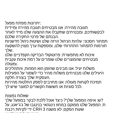
יתרונות מפתח מפעל:
תגובה מהירה: אנו מבטיחים תגובה מהירה ומיידית
לבקשותיכם, ומבטיחים שתקבלו את ההצעה שלנו מייד לאחר
הבנתם של פרטי החקירה שלכם.
תמחור חסכוני: עלויות הניהול הרזה שלנו ושיטות ניהול חדשניות
תורמות לתמחור התחרותי שלנו, ומספקות ערך מצוין להשקעה
שלך.
איכות לא מתפשרת: פרוטוקולי הבדיקה הקפדניים שלנו
מבטיחים שהמוצרים שלנו שומרים על רמת איכות עקבית
ומעולה.
משלוח יעיל: אנו מבינים שהזמן הוא המהות, והתהליכים
היעילים שלנו מבטיחים משלוח מהיר כדי לשמור על הפעילות
העסקית שלך בצורה חלקה.
תמיכת לקוחות מעולה: אנו מחויבים לספק החלטות מהירות
לכל סוגיות או חששות הקשורים למוצר שיש לך.
שאלות נפוצות
ש: איפה המפעל שלך? כיצד אוכל ללכת לבקר במפעל שלך?
ת: המפעל שלנו ממוקם במחוז נינגהאי בנינגבו של ג'ג'יאנג, על
ידי לקיחת רכבת CRH 3 שעות המקס, לא משנה