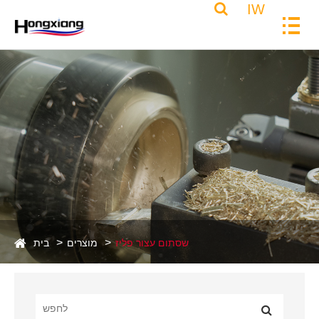
IW
שסתום עצור פליז
מוצרים
בית