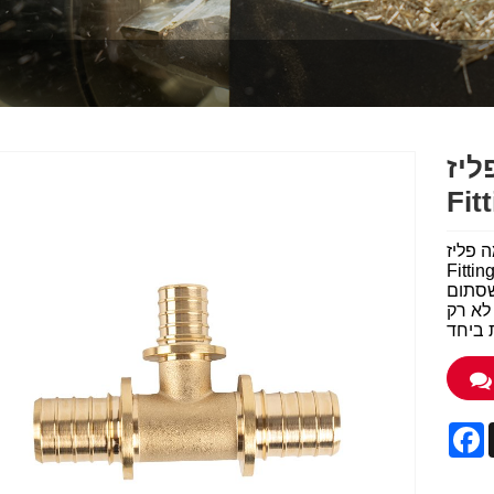
Pex Col
Fit
Pex Cold
 בסין, מגוון המוצרים שלנו כולל שסתום כדורי פליז, ביבוק פליז,
שסתום
לא רק
F