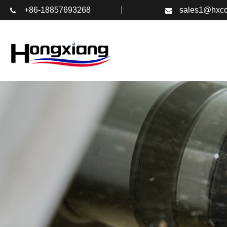
+86-18857693268
sales1@hxco