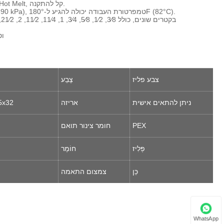
2. שיטת חיבור: חיבור צינורות PEX בהרחבה קרה, ללא שימוש בממיסים או חיבורי Hot Melt, קל להתקנה.
3. היקף היישום: מתאים למערכות הפצת מים חמים וקרים בעוצמה של 100 psi (690 kPa), טמפרטורת העבודה יכולה להגיע ל-180°F (82°C).
4. מפרטים: ספק מגוון מפרטים כדי להתאים לצינורות PEX בקטרים ​​שונים, כולל 3⁄8, 1⁄2, 5⁄8, 3⁄4, 1, 11⁄4, 11⁄2, 2, 21⁄2, ו-3 אינץ' וכו'. הדגשות
6. 
צבע פליז
צֶבַע
ניתן להתאים אישית
אריזה
5x32
PEX
חומר צינור תואם
פְּלִיז
חוֹמֶר
כֵּן
צמצום התאמה
WhatsApp