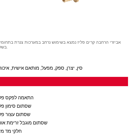
אביזרי הרחבה קרים פליז נמצא בשימוש נרחב במערכות צנרת בתחומי 
PEX. בשל ההתקנה הקלה והחיבור האמין שלו, הוא מתקבל בברכה על ידי המשתמשים.
Hot Tags: Fitting Pex Cold Expansion Fitting Fitting, סין, יצרן, ספק, מפעל, מותא
התאמה לפקס פלי
שסתום סימון פלי
שסתום עצור פלי
שסתום מוגבל זרימת אווי
חלקי מד מי