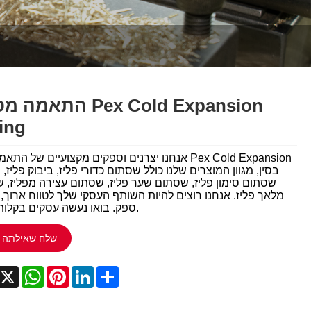
Italiano
Polski
Svenska
Dansk
התאמה מפליז d Expansion
ting
हिन्दी
אנחנו יצרנים וספקים מקצועיים של התאמה פליז  Expansion
Türkçe
Fitting
שסתום סימון פליז, שסתום שער פליז, שסתום עצירה מפליז, 
český
מלאך פליז. אנחנו רוצים להיות השותף העסקי שלך לטווח ארוך, 
ספק. בואו נעשה עסקים בקלות ביחד.
ελληνικά
שלח שאילתה
Latine
acebook
X
WhatsApp
Pinterest
LinkedIn
Share
Қазақша