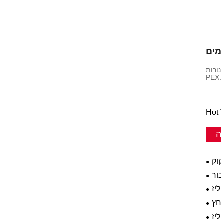
מים
ורות
ה
וק
יז
חץ
יז