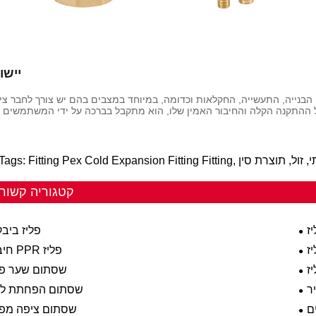
יישו
הבנייה, התעשייה, החקלאות וכדומה, במיוחד במצבים בהם יש צורך לחבר צינ
ם אישית, איכותי, זול, תוצרת סין
קטגוריה קשור
ז
פליז ביבק
ז
חיבור PPR פליז
ז
שסתום שער פל
ר
שסתום הפחתת ל
ם
שסתום ציפה מפל