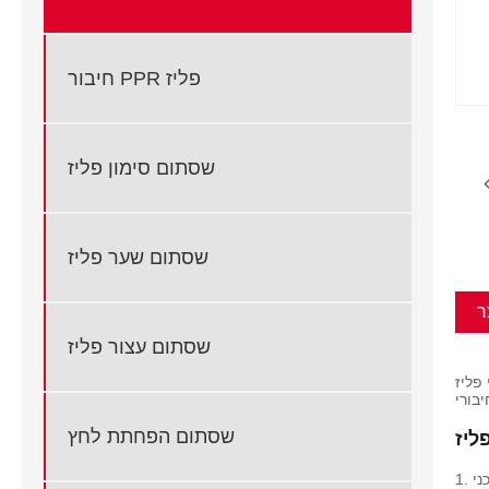
חיבור PPR פליז
שסתום סימון פליז
שסתום שער פליז
ר
שסתום עצור פליז
יאתילן צולבים (PEX). העיצוב של אביזר זה מאפשר לחבר את הצינורות
שסתום הפחתת לחץ