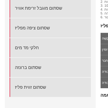
שסתום מוגבל זרימת אוויר
הה
שסתום ציפה מפליז
קָשָׁה
חלקי מד מים
זמין
חבר
שסתום ברונזה
ודה
ודה
שסתום זווית פליז