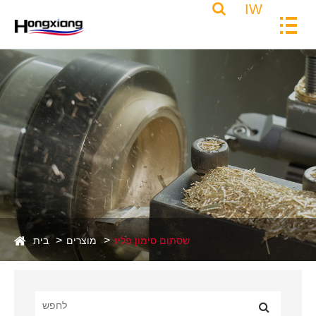
IW
שסתום סימון פליז
מוצרים
בית