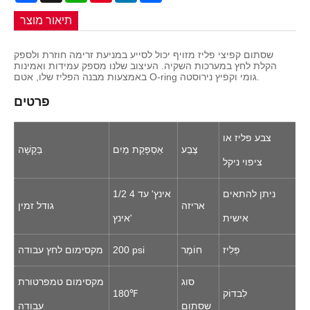
תיאור מוצר
שסתום קפיצי פליז מזויף יכול לסייע במניעת זרימה חוזרת ולספק
הקלת לחץ במערכות השקיה. העיצוב שלנו מספק עמידות ואמינות
באמצעות מבנה הפליז שלו, אטם O-ring גומי וקפיץ נירוסטה.
פרטים
צבע פליז או
צֶבַע
אַסְפָּקַת מַיִם
בַּקָשָׁה
ציפוי ניקל
ניתן להתאים
1/2 אינץ' עד 4
אריזה
גודל זמין
אישית
אינץ'
פְּלִיז
חוֹמֶר
200 psi
מקסימום לחץ עבודה
סוג
מקסימום טמפרטורת
לִבדוֹק
180℉
שסתום
עבודה