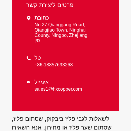
פרטים ליצירת קשר
כתובת

No.27 Qianggang Road,
Qiangjiao Town, Ninghai
County, Ningbo, Zhejiang,
סין
טל

+86-18857693268
אימייל

sales1@hxcopper.com
לשאלות לגבי פליז ביבקוק, שסתום פליז,
שסתום שער פליז או מחירון, אנא השאירו