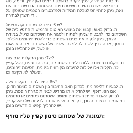
ת: בעת הבחירה, עליך לקחת בחשבון גורמים כגון לחץ, זרימה, סוג
בינוני של מערכת הצנרת ושיטת חיבור השסתום הנדרשת. יחד עם
זאת, ניתן להתייחס לטבלת המידות ולפרמטרים הטכניים שסופקו על
ידי היצרן לבחירה.
ש 6: כיצד לבצע תחזוקה וטיפול?
ת: בדוק באופן קבוע את ביצועי האיטום והגמישות התפעולית של
השסתום כדי להבטיח שניתן לפתוח ולסגור את השסתום כרגיל. במידת
הצורך, ניתן לנקות את פנים השסתום כדי להסיר זיהומים ולכלוך.
בנוסף, אתה צריך לשים לב למצב האביב של השסתום. אם הוא פגום
או כשל, יש להחליפו בזמן.
ש7: מהן התקלות הנפוצות?
ת: תקלות נפוצות כוללות דליפת שסתומים, סגירה רופפת, כשל קפיץ
וכו'. תקלות אלו עלולות להיגרם מקורוזיה בינונית, חסימת זיהומים,
פעולה לא תקינה וכו'.
ש8: כיצד לפתור תקלות אלה?
ת: לבעיות דליפה ניתן לבדוק האם החיבור בין השסתום לצינור הדוק.
אם הוא רופף, יש להדק אותו מחדש. לבעיות סגירה רופפת, ניתן
לבדוק האם דיסקית השסתום ומושב השסתום פגומים או סתומים
בזיהומים. במידת הצורך, נקו או החליפו אותם. לבעיות של כשל קפיץ,
יש להחליף קפיצים חדשים בזמן.
תמונות של שסתום סימון קפיץ פליז מזויף: