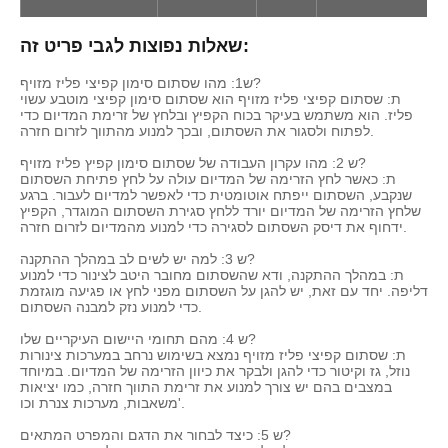
שאלות נפוצות לגבי פריט זה:
ש1: מהו שסתום סימון קפיצי פליז מזויף?
ת: שסתום קפיצי פליז מזויף הוא שסתום סימון קפיצי מוטבע עשוי
פליז. הוא משתמש בעיקר בכוח הקפיץ ובלחץ של זרימת המדיום כדי
לפתוח ולסגור את השסתום, ובכך למנוע מהתווך לזרום חזרה.
ש 2: מהו עקרון העבודה של שסתום סימון קפיץ פליז מזויף?
ת: כאשר לחץ הזרימה של המדיום עולה על לחץ פתיחת השסתום
שנקבע, השסתום ייפתח אוטומטית כדי לאפשר למדיום לעבור. ברגע
שלחץ הזרימה של המדיום יורד ללחץ סגירת השסתום המוגדר, הקפיץ
ידחוף את דיסק השסתום לסגירה כדי למנוע מהמדיום לזרום חזרה.
ש 3: למה יש לשים לב במהלך ההתקנה?
ת: במהלך ההתקנה, ודא שהשסתום מחובר היטב לצינור כדי למנוע
דליפה. יחד עם זאת, יש להגן על השסתום מפני לחץ או פגיעה מוגזמת
כדי למנוע נזק למבנה השסתום.
ש 4: מהם תחומי היישום העיקריים שלו?
ת: שסתום קפיצי פליז מזויף נמצא בשימוש נרחב במערכות צינורות
נוזל, גז וקיטור כדי להגן ולבקר את כיוון הזרימה של המדיום. במיוחד
במצבים בהם יש צורך למנוע את זרימת התווך חזרה, כמו יציאות
משאבות, מערכות צנרת וכו'.
ש 5: כיצד לבחור את הדגם והמפרט המתאים?