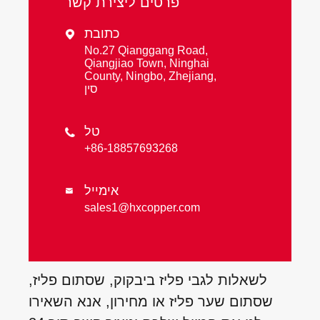
פרטים ליצירת קשר
כתובת

No.27 Qianggang Road,
Qiangjiao Town, Ninghai
County, Ningbo, Zhejiang,
סין
טל

+86-18857693268
אימייל

sales1@hxcopper.com
לשאלות לגבי פליז ביבקוק, שסתום פליז,
שסתום שער פליז או מחירון, אנא השאירו