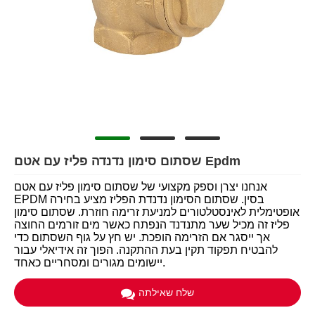
שסתום סימון נדנדה פליז עם אטם Epdm
אנחנו יצרן וספק מקצועי של שסתום סימון פליז עם אטם
EPDM בסין. שסתום הסימון נדנדת הפליז מציע בחירה
אופטימלית לאינסטלטורים למניעת זרימה חוזרת. שסתום סימון
פליז זה מכיל שער מתנדנד הנפתח כאשר מים זורמים החוצה
אך ייסגר אם הזרימה הופכת. יש חץ על גוף השסתום כדי
להבטיח תפקוד תקין בעת ​​ההתקנה. הפוך זה אידיאלי עבור
יישומים מגורים ומסחריים כאחד.
שלח שאילתה