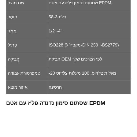
שסתום סימון פליז עם אטם EPDM
שם מוצר
58-3 פליז
חוֹמֶר
1/2''-4''
מֵמַד
ISO228 (מקביל ל-DIN 259 ו-BS2779)
פְּתִיל
חבילת OEM לפי הצרכים שלך
חֲבִילָה
-20 מעלות צלזיוס, 100 מעלות צלזיוס
טמפרטורת עבודה
חרסינה
איזור מוצא
שסתום סימון נדנדה פליז עם אטם EPDM