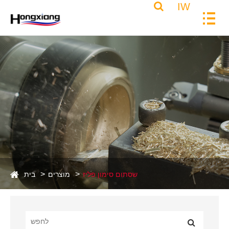
IW
שסתום סימון פליז
מוצרים
בית