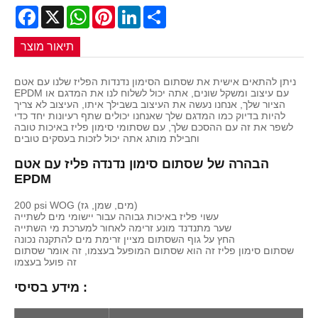
Facebook
X
WhatsApp
Pinterest
LinkedIn
Share
תיאור מוצר
ניתן להתאים אישית את שסתום הסימון נדנדות הפליז שלנו עם אטם
EPDM עם עיצוב ומשקל שונים, אתה יכול לשלוח לנו את המדגם או
הציור שלך, אנחנו נעשה את העיצוב בשבילך איתו, העיצוב לא צריך
להיות בדיוק כמו המדגם שלך שאנחנו יכולים שתף רעיונות יחד כדי
לשפר את זה עם ההסכם שלך, עם שסתומי סימון פליז באיכות טובה
וחבילת מותג אתה יכול לזכות בעסקים טובים
הבהרה של שסתום סימון נדנדה פליז עם אטם
EPDM
200 psi WOG (מים, שמן, גז)
עשוי פליז באיכות גבוהה עבור יישומי מים לשתייה
שער מתנדנד מונע זרימה לאחור למערכת מי השתייה
החץ על גוף השסתום מציין זרימת מים להתקנה נכונה
שסתום סימון פליז זה הוא שסתום המופעל בעצמו, זה אומר שסתום
זה פועל בעצמו
מידע בסיסי :