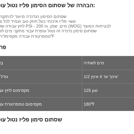
הבהרה של שסתום הסימון פליז נטול עופרת:
שסתום הסימון הנדנדה מיועד להתקנה
עשוי פליז איכותי בעל חוזק טוב ועמיד לכל ש
לחץ עבודה של 125 PSI - 200 מים, שמן, גז (WOG) לבטיחות המוצר
שסתום סימון נדנדה זה נטול עופרת עבור מתקני מים לש
טמפרטורת עבודה מקסימלית 180℉
פרט
מים לשתיה
בַּ
1/2 אינץ' עד 4 אינץ'
גודל 
125 psi
מקסימום לחץ עב
180℉
מקסימום טמפרטורת עב
שסתום סימון פליז נטול עו