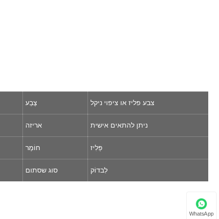
צבע פליז או ציפוי ניקל
צֶבַע
ניתן להתאים אישית
אריזה
פְּלִיז
חוֹמֶר
לִבדוֹק
סוג שסתום
WhatsApp