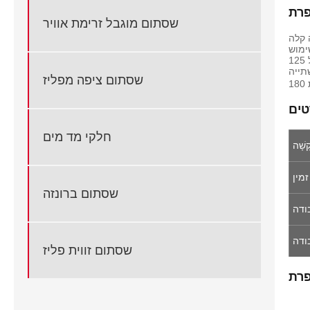
שסתום מוגבל זרימת אוויר
 קלה
ימוש
תייה
שסתום ציפה מפליז
ים
חלקי מד מים
קָשָׁה
זמין
שסתום ברונזה
ודה
ודה
שסתום זווית פליז
פרת