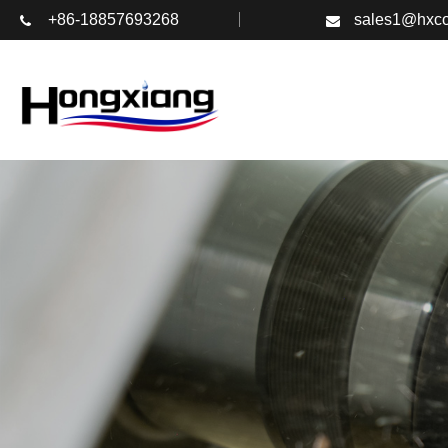
+86-18857693268
sales1@hxco