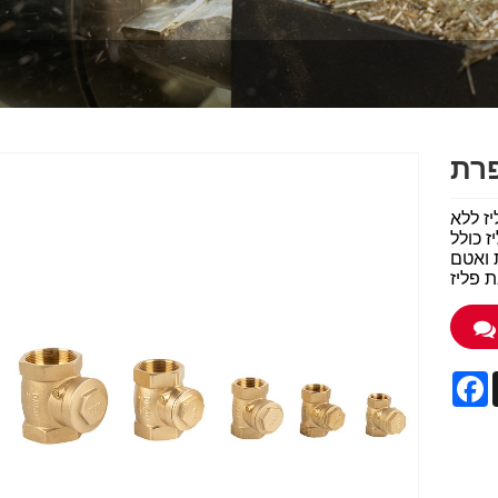
פרת
יז ללא
ז כולל
ום סימון
F