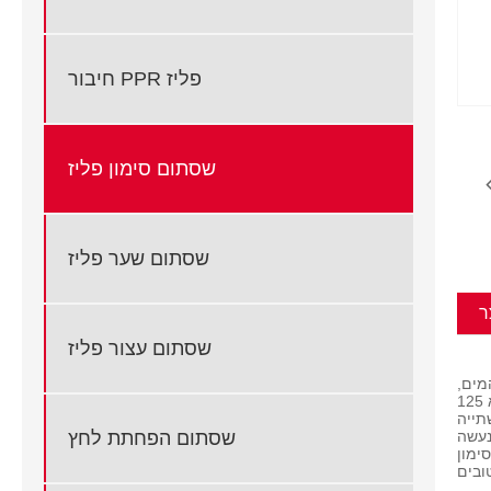
חיבור PPR פליז
שסתום סימון פליז
שסתום שער פליז
ר
שסתום עצור פליז
מים,
כגון זרימה חוזרת מבארות או ממערכת הדוד. לחץ העבודה של שסתום הסימון הזה הוא 125 PSI - 200 מים, שמן, גז (WOG). שסתום סימון נדנדה זה נטול
שסתום הפחתת לחץ
נעשה
ימון
ובים