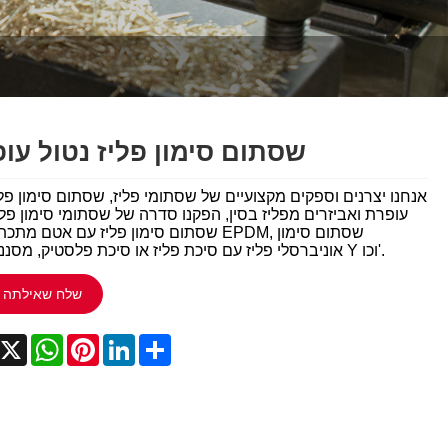
Italiano
Polski
Svenska
Dansk
שסתום סימון פליז נטול עו
हिन्दी
אנחנו יצרנים וספקים מקצועיים של שסתומי פליז, שסתום סימון פל
עופרת ואביזרים מפליז בסין, הפקנו סדרה של שסתומי סימון פלי
Türkçe
שסתום סימון פליז עם אטם מתכת ואטם EPDM, שסת
אוניברסלי פליז עם סיכת פליז או סיכת פלסטיק, מסננת פליז Y וכו'.
český
שלח שאילתה
ελληνικά
acebook
X
WhatsApp
Pinterest
LinkedIn
Share
Latine
Қазақша